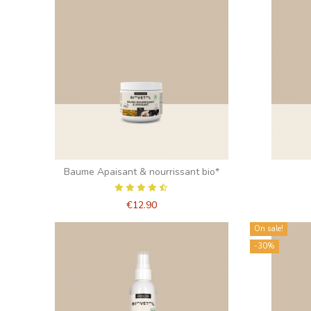
Baume Apaisant & nourrissant bio*
€12.90
On sale!
-30%