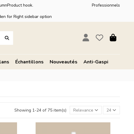
lumnProduct hook.
Professionnels
en for Right sidebar option
lans
Échantillons
Nouveautés
Anti-Gaspi
Showing 1-24 of 75 item(s)
Relevance
24