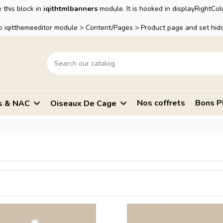
 this block in
iqithtmlbanners
module. It is hooked in displayRightCo
to iqitthemeeditor module > Content/Pages > Product page and set hidd
Nos coffrets
Bons P
s & NAC
Oiseaux De Cage