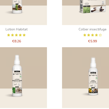
Lotion Habitat
Collier insectifuge
€8.26
€5.99