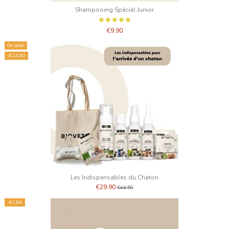
Shampooing Spécial Junior
€9.90
On sale!
-€14.60
Les Indispensables du Chaton
€29.90
€44.50
-€1.84