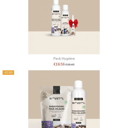
Pack Hygiène
€16.56
€18.40
-€2.00