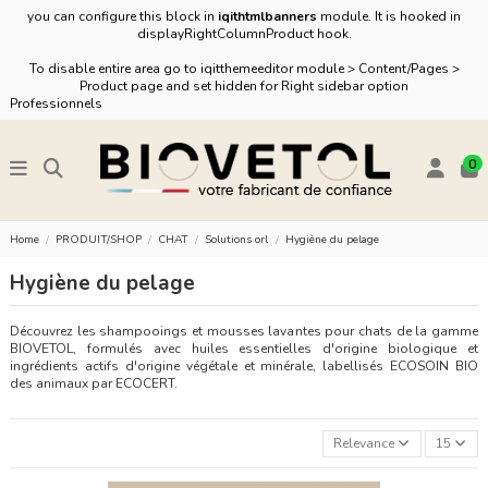
you can configure this block in
iqithtmlbanners
module. It is hooked in
displayRightColumnProduct hook.
To disable entire area go to iqitthemeeditor module > Content/Pages >
Product page and set hidden for Right sidebar option
Professionnels
0
Home
PRODUIT/SHOP
CHAT
Solutions orl
Hygiène du pelage
Hygiène du pelage
Découvrez les shampooings et mousses lavantes pour chats de la gamme
BIOVETOL, formulés avec huiles essentielles d'origine biologique et
ingrédients actifs d'origine végétale et minérale, labellisés ECOSOIN BIO
des animaux par ECOCERT.
Relevance
15