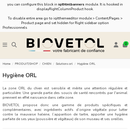
you can configure this block in
iqithtmlbanners
module. It is hooked in
displayRightColumnProduct hook.
To disable entire area go to iqitthemeeditor module > Content/Pages >
Product page and set hidden for Right sidebar option
Professionnels
0
Home
PRODUIT/SHOP
CHIEN
Solutions orl
Hygiène ORL
Hygiène ORL
La zone ORL du chien est sensible et mérite une attention régulière et
particulière. Une grande partie des soucis de santé rencontrés par l'animal
prennent en effet naissance dans cette zone.
BIOVETOL propose donc une gamme de produits spécifiques et
complémentaires, avec ingrédients actifs d’origine végétale pour lutter
contre la mauvaise haleine, l’apparition de tartre, apporter une hygiène
parfaite de ses yeux (poussière et végétaux) de son museau et ses oreilles.