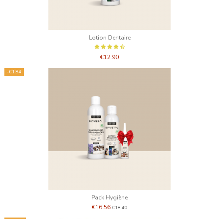
Lotion Dentaire
€12.90
-€1.84
Pack Hygiène
€16.56
€18.40