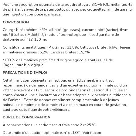
Pour une absorption optimale de la poudre alt'vers BIOVETOL, mélangez-la
de préférence avec de la pâtée plutôt qu'avec des croquettes, afin de garantir
une ingestion complète et efficace.
COMPOSITION
Courge bio* (pépins) 45%, ail bio* (gousses), curcuma bio* (racine), thym
bio* (feuilles). Additif (/g) : additif technologique : Kieselgur (terre de
diatomée purifiée) 150 mg
Constituants analytiques : Protéines : 31,8%, Cellulose brute : 6,6%, Teneur
en matières grasses : 5,2%, Cendres brutes : 19,7%
*100 % des matières premières d’origine agricole sont issues de
l’agriculture biologique.
PRÉCAUTIONS D’EMPLOI
Cet aliment complémentaire n’est pas un médicament, mais il est
recommandé de demander l’avis d’un expert en nutrition animale ou d’un
vétérinaire avant de l’utiliser ou de prolonger son utilisation. Il s’utilise en
complément d’une alimentation de base adaptée aux besoins nutritionnels
de l’animal. Éviter de donner cet aliment complémentaire à de jeunes
animaux de moins de deux mois et à des animaux en cours de gestation,
sauf avis spécifique de votre vétérinaire.
DURÉE DE CONSERVATION
À conserver dans un endroit sec et frais entre 2 et 25 °C.
Date limite d’utilisation optimale et n° de LOT : Voir flacon