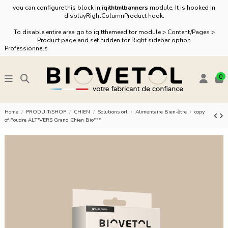
you can configure this block in
iqithtmlbanners
module. It is hooked in
displayRightColumnProduct hook.
To disable entire area go to iqitthemeeditor module > Content/Pages >
Product page and set hidden for Right sidebar option
Professionnels
0
Home
PRODUIT/SHOP
CHIEN
Solutions orl
Alimentaire Bien-être
copy
of Poudre ALT'VERS Grand Chien Bio***