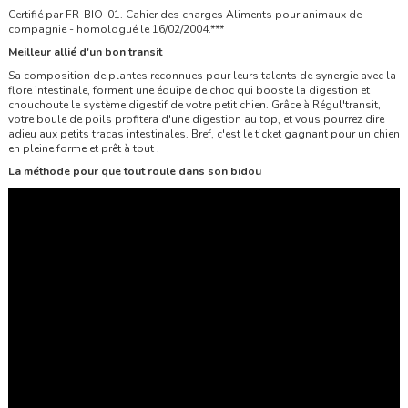
Certifié par FR-BIO-01. Cahier des charges Aliments pour animaux de
compagnie - homologué le 16/02/2004.***
Meilleur allié d'un bon transit
Sa composition de plantes reconnues pour leurs talents de synergie avec la
flore intestinale, forment une équipe de choc qui booste la digestion et
chouchoute le système digestif de votre petit chien. Grâce à Régul'transit,
votre boule de poils profitera d'une digestion au top, et vous pourrez dire
adieu aux petits tracas intestinales. Bref, c'est le ticket gagnant pour un chien
en pleine forme et prêt à tout !
La méthode pour que tout roule dans son bidou