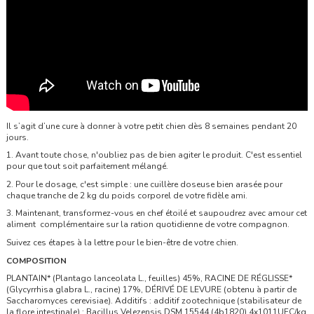
Il s’agit d’une cure à donner à votre petit chien dès 8 semaines pendant 20
jours.
1. Avant toute chose, n'oubliez pas de bien agiter le produit. C'est essentiel
pour que tout soit parfaitement mélangé.
2. Pour le dosage, c'est simple : une cuillère doseuse bien arasée pour
chaque tranche de 2 kg du poids corporel de votre fidèle ami.
3. Maintenant, transformez-vous en chef étoilé et saupoudrez avec amour cet
aliment complémentaire sur la ration quotidienne de votre compagnon.
Suivez ces étapes à la lettre pour le bien-être de votre chien.
COMPOSITION
PLANTAIN* (Plantago lanceolata L., feuilles) 45%, RACINE DE RÉGLISSE*
(Glycyrrhisa glabra L., racine) 17%, DÉRIVÉ DE LEVURE (obtenu à partir de
Saccharomyces cerevisiae). Additifs : additif zootechnique (stabilisateur de
la flore intestinale) : Bacillus Velezensis DSM 15544 (4b1820) 4x1011UFC/kg