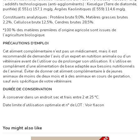
; additifs technologiques (anti-agglomérants) : Kieselgur (Terre de diatomée,
purifiée) (E 551c) 157,1 mg/g, Argiles Kaolinitiques (E 559) 114,6 mg/g.
Constituants analytiques : Protéine brute 9,0%, Matières grasses brutes
2,2%, Cellulose brute 12,5%, Cendres brutes 28,5%.
*100 % des matières premières d’origine agricole sont issues de
l’agriculture biologique.
PRÉCAUTIONS D’EMPLOI
Cet aliment complémentaire n’est pas un médicament, mais il est
recommandé de demander l’avis d’un expert en nutrition animale ou d’un
vétérinaire avant de l’utiliser ou de prolonger son utilisation. Il s’utilise en
complément d’une alimentation de base adaptée aux besoins nutritionnels
de l’animal. Éviter de donner cet aliment complémentaire à de jeunes
animaux de moins de deux mois et à des animaux en cours de gestation,
sauf avis spécifique de votre vétérinaire.
DURÉE DE CONSERVATION
À conserver dans un endroit sec et frais entre 2 et 25 °C.
Date limite d’utilisation optimale et n° de LOT : Voir flacon
You might also like