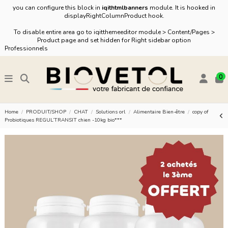
you can configure this block in
iqithtmlbanners
module. It is hooked in
displayRightColumnProduct hook.
To disable entire area go to iqitthemeeditor module > Content/Pages >
Product page and set hidden for Right sidebar option
Professionnels
0
Home
PRODUIT/SHOP
CHAT
Solutions orl
Alimentaire Bien-être
copy of
Probiotiques REGUL’TRANSIT chien -10kg bio***