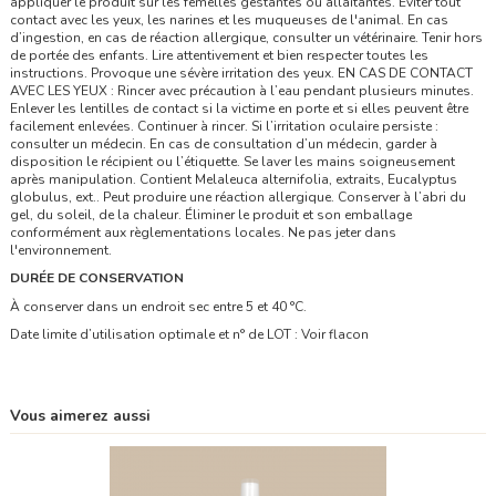
appliquer le produit sur les femelles gestantes ou allaitantes. Éviter tout
contact avec les yeux, les narines et les muqueuses de l'animal. En cas
d’ingestion, en cas de réaction allergique, consulter un vétérinaire. Tenir hors
de portée des enfants. Lire attentivement et bien respecter toutes les
instructions. Provoque une sévère irritation des yeux. EN CAS DE CONTACT
AVEC LES YEUX : Rincer avec précaution à l’eau pendant plusieurs minutes.
Enlever les lentilles de contact si la victime en porte et si elles peuvent être
facilement enlevées. Continuer à rincer. Si l’irritation oculaire persiste :
consulter un médecin. En cas de consultation d’un médecin, garder à
disposition le récipient ou l’étiquette. Se laver les mains soigneusement
après manipulation. Contient Melaleuca alternifolia, extraits, Eucalyptus
globulus, ext.. Peut produire une réaction allergique. Conserver à l’abri du
gel, du soleil, de la chaleur. Éliminer le produit et son emballage
conformément aux règlementations locales. Ne pas jeter dans
l'environnement.
DURÉE DE CONSERVATION
À conserver dans un endroit sec entre 5 et 40 °C.
Date limite d’utilisation optimale et n° de LOT : Voir flacon
Vous aimerez aussi