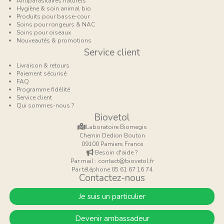
Antiparasitaires naturels
Hygiène & soin animal bio
Produits pour basse-cour
Soins pour rongeurs & NAC
Soins pour oiseaux
Nouveautés & promotions
Service client
Livraison & retours
Paiement sécurisé
FAQ
Programme fidélité
Service client
Qui sommes-nous ?
Biovetol
Laboratoire Biomegis
Chemin Dedion Bouton
09100 Pamiers France
Besoin d'aide ?
Par mail : contact@biovetol.fr
Par téléphone 05 61 67 16 74
Contactez-nous
Je suis un particulier
Devenir ambassadeur