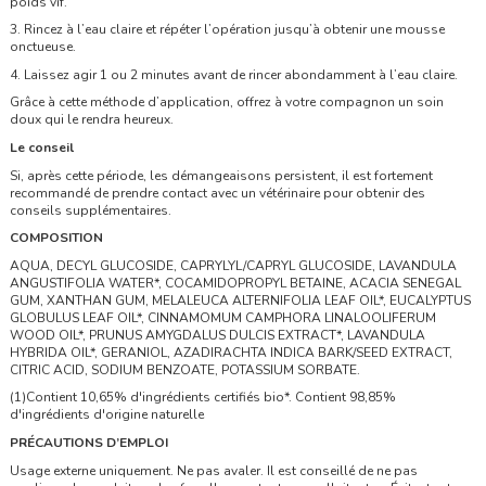
poids vif.
3. Rincez à l’eau claire et répéter l’opération jusqu’à obtenir une mousse
onctueuse.
4. Laissez agir 1 ou 2 minutes avant de rincer abondamment à l’eau claire.
Grâce à cette méthode d’application, offrez à votre compagnon un soin
doux qui le rendra heureux.
Le conseil
Si, après cette période, les démangeaisons persistent, il est fortement
recommandé de prendre contact avec un vétérinaire pour obtenir des
conseils supplémentaires.
COMPOSITION
AQUA, DECYL GLUCOSIDE, CAPRYLYL/CAPRYL GLUCOSIDE, LAVANDULA
ANGUSTIFOLIA WATER*, COCAMIDOPROPYL BETAINE, ACACIA SENEGAL
GUM, XANTHAN GUM, MELALEUCA ALTERNIFOLIA LEAF OIL*, EUCALYPTUS
GLOBULUS LEAF OIL*, CINNAMOMUM CAMPHORA LINALOOLIFERUM
WOOD OIL*, PRUNUS AMYGDALUS DULCIS EXTRACT*, LAVANDULA
HYBRIDA OIL*, GERANIOL, AZADIRACHTA INDICA BARK/SEED EXTRACT,
CITRIC ACID, SODIUM BENZOATE, POTASSIUM SORBATE.
(1)Contient 10,65% d'ingrédients certifiés bio*. Contient 98,85%
d'ingrédients d'origine naturelle
PRÉCAUTIONS D’EMPLOI
Usage externe uniquement. Ne pas avaler. Il est conseillé de ne pas