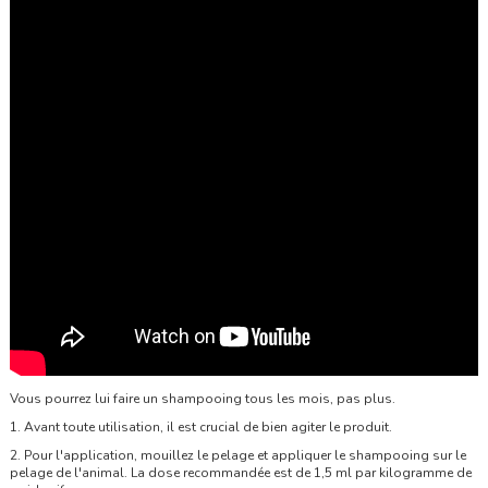
Vous pourrez lui faire un shampooing tous les mois, pas plus.
1. Avant toute utilisation, il est crucial de bien agiter le produit.
2. Pour l'application, mouillez le pelage et appliquer le shampooing sur le
pelage de l'animal. La dose recommandée est de 1,5 ml par kilogramme de