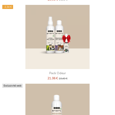
-2,34 €
Pack Odeur
21,06 €
23,40 €
Exclusivité web