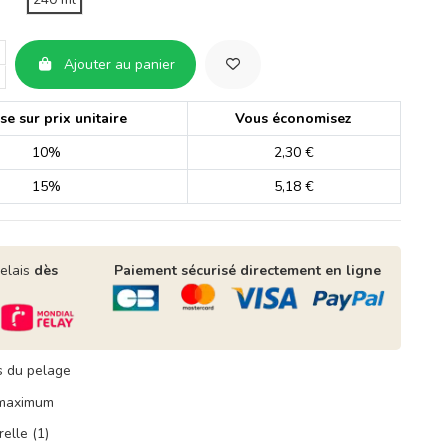
Ajouter au panier
e sur prix unitaire
Vous économisez
10%
2,30 €
15%
5,18 €
relais
dès
Paiement sécurisé directement en ligne
s du pelage
 maximum
elle (1)