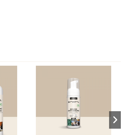
-2,34 €