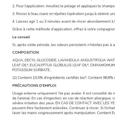
2. Pour l'application, mouillez le pelage et appliquez le sham
3. Rincez à l’eau claire et répétez l’opération jusqu’à obtenir
4. Laissez agir 1 ou 2 minutes avant de rincer abondamment à l’
Grâce à cette méthode d’application, offrez à votre compagnon
Le conseil
Si, après cette période, les odeurs persistent, n’hésitez pas à 
COMPOSITION
AQUA, DECYL GLUCOSIDE, LAVANDULA ANGUSTIFOLIA WATE
LEAF OIL*, EUCALYPTUS GLOBULUS LEAF OIL*, CINNAMOMU
POTASSIUM SORBATE.
(1) Contient 10,5% d'ingrédients certifiés bio*. Contient 98,8% d
PRÉCAUTIONS D’EMPLOI
Usage externe uniquement. Ne pas avaler. Il est conseillé de n
de l'animal. En cas d’ingestion, en cas de réaction allergique, 
sévère irritation des yeux. EN CAS DE CONTACT AVEC LES YEUX : 
peuvent être facilement enlevées. Continuer à rincer. Si l’irrita
laver les mains soigneusement après manipulation. Contient Eucal