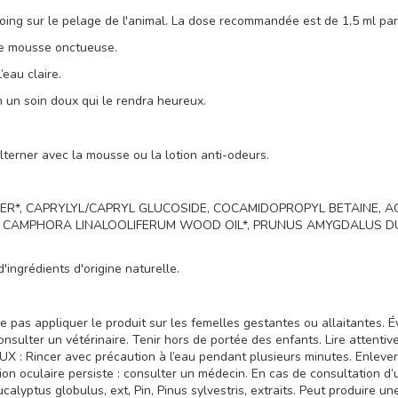
pooing sur le pelage de l'animal. La dose recommandée est de 1,5 ml par
 une mousse onctueuse.
eau claire.
 un soin doux qui le rendra heureux.
alterner avec la mousse ou la lotion anti-odeurs.
R*, CAPRYLYL/CAPRYL GLUCOSIDE, COCAMIDOPROPYL BETAINE, A
M CAMPHORA LINALOOLIFERUM WOOD OIL*, PRUNUS AMYGDALUS DUL
'ingrédients d'origine naturelle.
e pas appliquer le produit sur les femelles gestantes ou allaitantes. É
consulter un vétérinaire. Tenir hors de portée des enfants. Lire attent
Rincer avec précaution à l’eau pendant plusieurs minutes. Enlever les 
tion oculaire persiste : consulter un médecin. En cas de consultation d’u
yptus globulus, ext, Pin, Pinus sylvestris, extraits. Peut produire une r