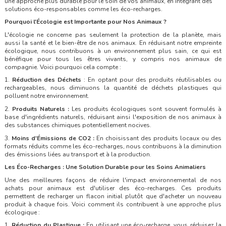
une approche plus durable pour le soin de vos animaux, en intégrant des
solutions éco-responsables comme les éco-recharges.
Pourquoi l'Écologie est Importante pour Nos Animaux ?
L'écologie ne concerne pas seulement la protection de la planète, mais
aussi la santé et le bien-être de nos animaux. En réduisant notre empreinte
écologique, nous contribuons à un environnement plus sain, ce qui est
bénéfique pour tous les êtres vivants, y compris nos animaux de
compagnie. Voici pourquoi cela compte :
1.
Réduction des Déchets
: En optant pour des produits réutilisables ou
rechargeables, nous diminuons la quantité de déchets plastiques qui
polluent notre environnement.
2.
Produits Naturels :
Les produits écologiques sont souvent formulés à
base d'ingrédients naturels, réduisant ainsi l'exposition de nos animaux à
des substances chimiques potentiellement nocives.
3.
Moins d'Émissions de CO2 :
En choisissant des produits locaux ou des
formats réduits comme les éco-recharges, nous contribuons à la diminution
des émissions liées au transport et à la production.
Les Éco-Recharges : Une Solution Durable pour les Soins Animaliers
Une des meilleures façons de réduire l'impact environnemental de nos
achats pour animaux est d'utiliser des éco-recharges. Ces produits
permettent de recharger un flacon initial plutôt que d'acheter un nouveau
produit à chaque fois. Voici comment ils contribuent à une approche plus
écologique :
1.
Réduction du Plastique :
En utilisant une éco-recharge, vous réduisez la