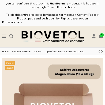
you can configure this block in
iqithtmlbanners
module. It is hooked in
displayRightColumnProduct hook.
To disable entire area go to iqitthemeeditor module > Content/Pages >
Product page and set hidden for Right sidebar option
Professionnels
0
Home
PRODUIT/SHOP
CHIEN
copy of Les indispensables du Chiot
On sale!
-€6.69