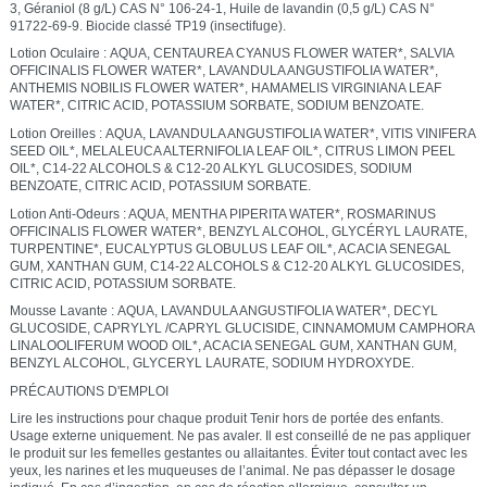
3, Géraniol (8 g/L) CAS N° 106-24-1, Huile de lavandin (0,5 g/L) CAS N°
91722-69-9. Biocide classé TP19 (insectifuge).
Lotion Oculaire : AQUA, CENTAUREA CYANUS FLOWER WATER*, SALVIA
OFFICINALIS FLOWER WATER*, LAVANDULA ANGUSTIFOLIA WATER*,
ANTHEMIS NOBILIS FLOWER WATER*, HAMAMELIS VIRGINIANA LEAF
WATER*, CITRIC ACID, POTASSIUM SORBATE, SODIUM BENZOATE.
Lotion Oreilles : AQUA, LAVANDULA ANGUSTIFOLIA WATER*, VITIS VINIFERA
SEED OIL*, MELALEUCA ALTERNIFOLIA LEAF OIL*, CITRUS LIMON PEEL
OIL*, C14-22 ALCOHOLS & C12-20 ALKYL GLUCOSIDES, SODIUM
BENZOATE, CITRIC ACID, POTASSIUM SORBATE.
Lotion Anti-Odeurs : AQUA, MENTHA PIPERITA WATER*, ROSMARINUS
OFFICINALIS FLOWER WATER*, BENZYL ALCOHOL, GLYCÉRYL LAURATE,
TURPENTINE*, EUCALYPTUS GLOBULUS LEAF OIL*, ACACIA SENEGAL
GUM, XANTHAN GUM, C14-22 ALCOHOLS & C12-20 ALKYL GLUCOSIDES,
CITRIC ACID, POTASSIUM SORBATE.
Mousse Lavante : AQUA, LAVANDULA ANGUSTIFOLIA WATER*, DECYL
GLUCOSIDE, CAPRYLYL /CAPRYL GLUCISIDE, CINNAMOMUM CAMPHORA
LINALOOLIFERUM WOOD OIL*, ACACIA SENEGAL GUM, XANTHAN GUM,
BENZYL ALCOHOL, GLYCERYL LAURATE, SODIUM HYDROXYDE.
PRÉCAUTIONS D'EMPLOI
Lire les instructions pour chaque produit Tenir hors de portée des enfants.
Usage externe uniquement. Ne pas avaler. Il est conseillé de ne pas appliquer
le produit sur les femelles gestantes ou allaitantes. Éviter tout contact avec les
yeux, les narines et les muqueuses de l’animal. Ne pas dépasser le dosage