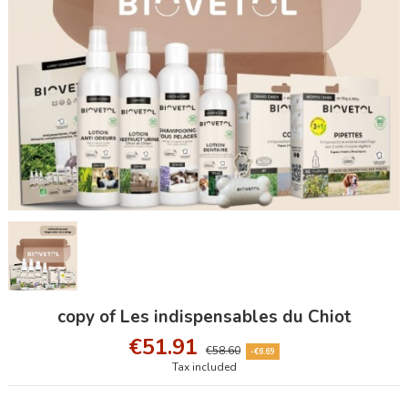
copy of Les indispensables du Chiot
€51.91
€58.60
-€6.69
Tax included