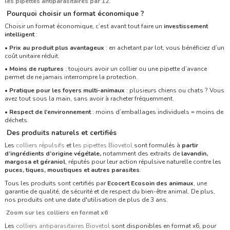
les pipettes antiparasitaires par 12
.
Pourquoi choisir un format économique ?
Choisir un format économique, c’est avant tout faire un
investissement
intelligent
:
•
Prix au produit plus avantageux
: en achetant par lot, vous bénéficiez d’un
coût unitaire réduit.
•
Moins de ruptures
: toujours avoir un collier ou une pipette d’avance
permet de ne jamais interrompre la protection.
•
Pratique pour les foyers multi-animaux
: plusieurs chiens ou chats ? Vous
avez tout sous la main, sans avoir à racheter fréquemment.
•
Respect de l’environnement
: moins d’emballages individuels = moins de
déchets.
Des produits naturels et certifiés
Les
colliers répulsifs
et l
es pipettes Biovetol
sont formulés à
partir
d’ingrédients d’origine végétale,
notamment des extraits de
lavandin,
margosa et géraniol
, réputés pour leur action répulsive naturelle contre les
puces, tiques, moustiques et autres parasites
.
Tous les produits sont certifiés par
Ecocert Ecosoin des animaux
, une
garantie de qualité, de sécurité et de respect du bien-être animal. De plus,
nos produits ont une date d'utilisation de plus de 3 ans.
Zoom sur les colliers en format x6
Les
colliers antiparasitaires Biovetol
sont disponibles en format x6, pour