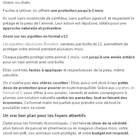
chiens ou chats.
Faciles à utiliser, ils offrent
une protection jusqu’à 3 mois
.
Ils sont sans insecticide de synthèse, sans parfum agressif, et respectent le
pelage et la peau de l’animal. Leur action est répulsive, idéale pour une
approche naturelle et préventive
.
Zoom sur les pipettes en format x12
Les pipettes répulsives Biovetol,
vendues par boîte de 12, permettent de
protéger votre animal pendant plusieurs mois.
Chaque pipette protège votre animal 1 mois, soit
jusqu’à une année entière
pour un seul animal avec une boîte.
Elles sont très
faciles à appliquer
et respectueuses de la peau, même
sensible.
On n’oublie pas
nos chères cocottes
! Elles aussi ont droit à leur
petite
dose de protection pour picorer
en toute tranquillité. Grâce aux
pipettes en
format x12
, vous offrez à vos poules, canards et autres compagnons à
plumes une solution naturelle
contre les parasites, tout en faisant des
économies.
Ce format malin est parfait pour prendre soin de tout le
poulailler sans se ruiner
Un vrai bon plan pour les foyers attentifs
Opter pour les formats économiques, c’est faire
le choix de la sérénité
:
plus besoin de passer en pharmacie ou en magasin chaque mois, votre
stock est prêt, vos animaux sont protégés, et votre
budget est respecté.