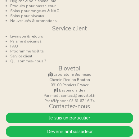
Hygiène & soin animal bio
Produits pour basse-cour
Soins pour rongeurs & NAC
Soins pour oiseaux
Nouveautés & promotions
Service client
Livraison & retours
Paiement sécurisé
FAQ
Programme fidélité
Service client
Qui sommes-nous ?
Biovetol
Laboratoire Biomegis
Chemin Dedion Bouton
09100 Pamiers France
Besoin d'aide ?
Par mail : contact@biovetol.fr
Par téléphone 05 61 67 16 74
Contactez-nous
Je suis un particulier
Devenir ambassadeur