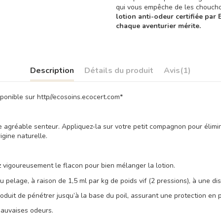
qui vous empêche de les chouchou
lotion anti-odeur certifiée par
chaque aventurier mérite.
Description
Détails du produit
Avis
(1)
onible sur http//ecosoins.ecocert.com*
e agréable senteur. Appliquez-la sur votre petit compagnon pour élimin
igine naturelle.
 vigoureusement le flacon pour bien mélanger la lotion.
 pelage, à raison de 1,5 ml par kg de poids vif (2 pressions), à une d
roduit de pénétrer jusqu’à la base du poil, assurant une protection en 
 mauvaises odeurs.