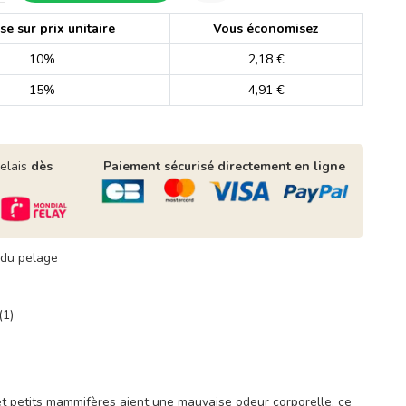
e sur prix unitaire
Vous économisez
10%
2,18 €
15%
4,91 €
relais
dès
Paiement sécurisé directement en ligne
 du pelage
(1)
et petits mammifères aient une mauvaise odeur corporelle, ce