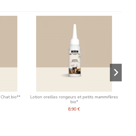
 Chat bio**
Lotion oreilles rongeurs et petits mammifères
Lo
bio*
8,90 €