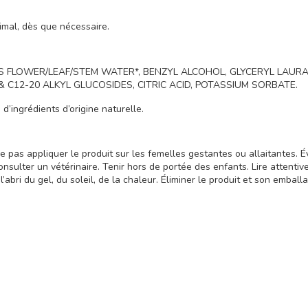
nimal, dès que nécessaire.
S FLOWER/LEAF/STEM WATER*, BENZYL ALCOHOL, GLYCERYL LAURAT
C12-20 ALKYL GLUCOSIDES, CITRIC ACID, POTASSIUM SORBATE.
d’ingrédients d’origine naturelle.
e pas appliquer le produit sur les femelles gestantes ou allaitantes. É
consulter un vétérinaire. Tenir hors de portée des enfants. Lire attenti
l’abri du gel, du soleil, de la chaleur. Éliminer le produit et son emb