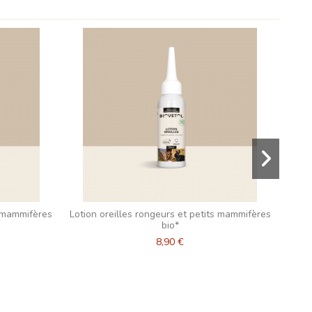
s mammifères
Lotion oreilles rongeurs et petits mammifères
Mou
bio*
8,90 €