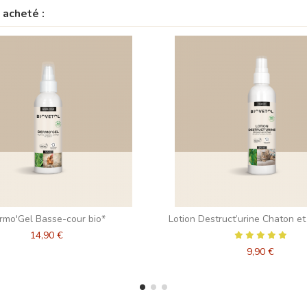
 acheté :
rmo'Gel Basse-cour bio*
Lotion Destruct’urine Chaton et
14,90 €
9,90 €