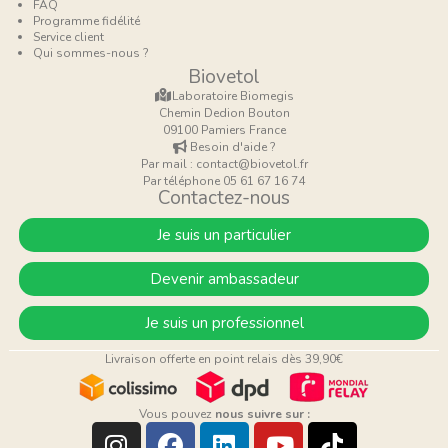
FAQ
Programme fidélité
Service client
Qui sommes-nous ?
Biovetol
Laboratoire Biomegis
Chemin Dedion Bouton
09100 Pamiers France
Besoin d'aide ?
Par mail : contact@biovetol.fr
Par téléphone 05 61 67 16 74
Contactez-nous
Je suis un particulier
Devenir ambassadeur
Je suis un professionnel
Livraison offerte en point relais dès 39,90€
Vous pouvez
nous suivre sur :