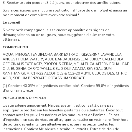
3.
Répéter le soin pendant 3 à 5 jours, pour observer des améliorations.
Suivre ces étapes garantit une application efficace du dermo’gel et aussi un
bon moment de complicité avec votre animal !
Le conseil
Si votre petit compagnon laisse encore apparaître des signes de
démangeaisons ou de rougeurs, nous suggérons d’aller chez votre
vétérinaire.
COMPOSITION
AQUA, MIMOSA TENUIFLORA BARK EXTRACT, GLYCERIN*, LAVANDULA
ANGUSTIFOLIA WATER*, ALOE BARBADENSIS LEAF JUICE*, CALENDULA
OFFICINALIS EXTRACT*, PROPOLIS CERA*, MELALEUCA ALTERNIFOLIA LEAF
OIL*, EUGENIA CARYOPHYLLUS BUD OIL*, ACACIA SENEGAL GUM,
XANTHAN GUM, C14-22 ALCOHOLS & C12-20 ALKYL GLUCOSIDES, CITRIC
ACID, SODIUM BENZOATE, POTASSIUM SORBATE.
(1)
Contient 40,05% d’ingrédients certifiés bio*. Contient 99,6% d’ingrédients
d’origine naturelle.
PRÉCAUTIONS D’EMPLOI
Usage externe uniquement. Ne pas avaler. Il est conseillé de ne pas
appliquer le produit sur les femelles gestantes ou allaitantes. Éviter tout
contact avec les yeux, les narines et les muqueuses de l'animal. En cas
d’ingestion, en cas de réaction allergique, consulter un vétérinaire. Tenir hors
de portée des enfants. Lire attentivement et bien respecter toutes les
instructions. Contient Melaleuca alternifolia, extraits, Extrait de clou de