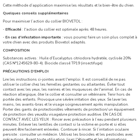
Cette méthode d’application maximise les résultats et le bien-être du chien.
Quelques conseils supplémentaires
Pour maximiser l’action du collier BIOVETOL :
-
Efficacité
: l'action du collier est optimale après 48 heures.
-
En cas d'infestation importante
: vous pourrez faire un soin plus complet à
votre chien avec des produits Biovetol adaptés.
COMPOSITION
Substances actives :
Huile d’Eucalyptus citriodora hydratée, cyclisée 20%
(CAS N°1245629-80-4)
. Biocide classé TP19 (insectifuge)
PRÉCAUTIONS D’EMPLOI
Lire les instructions ci-jointes avant l'emploi. Il est conseillé de ne pas
utiliser le collier chez les femelles gestantes ou allaitantes. Éviter tout
contact avec les yeux, les narines et les muqueuses de l'animal. En cas de
réaction allergique, ôter le collier et consulter un vétérinaire. Tenir hors de
portée des enfants. Provoque une sévère irritation des yeux. Se laver les
mains, les avants-bras et le visage soigneusement après manipulation.
Porter des gants de protection/des vêtements de protection/ un équipement
de protection des yeux/du visage/une protection auditive. EN CAS DE
CONTACT AVEC LES YEUX : Rincer avec précaution à l’eau pendant plusieurs
minutes. Enlever les lentilles de contact si la victime en porte et si elles
peuvent être facilement enlevées. Continuer à rincer. Si l’irritation oculaire
persiste : consulter un médecin. Utilisez les biocides et les pesticides avec
précautions. Avant toute utilisation, lisez l'étiquette et les informations