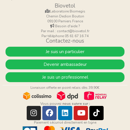
Biovetol
Laboratoire Biomegis
Chemin Dedion Bouton
09100 Pamiers France
Besoin d'aide ?
Par mail : contact@biovetol.fr
Par téléphone 05 61 67 16 74
Contactez-nous
Je suis un particulier
Devenir ambassadeur
Je suis un professionnel
Livraison offerte en point relais dès 39,90€
Vous pouvez
nous suivre sur :
Paiement sécurisé directement en ligne