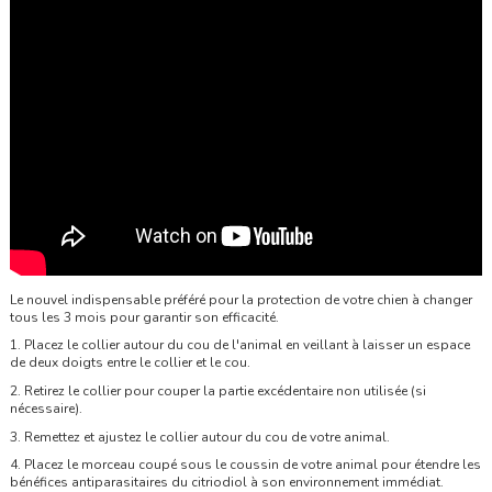
Le nouvel indispensable préféré pour la protection de votre chien à changer
tous les 3 mois pour garantir son efficacité.
1. Placez le collier autour du cou de l'animal en veillant à laisser un espace
de deux doigts entre le collier et le cou.
2. Retirez le collier pour couper la partie excédentaire non utilisée (si
nécessaire).
3. Remettez et ajustez le collier autour du cou de votre animal.
4. Placez le morceau coupé sous le coussin de votre animal pour étendre les
bénéfices antiparasitaires
du citriodiol
à son environnement immédiat.