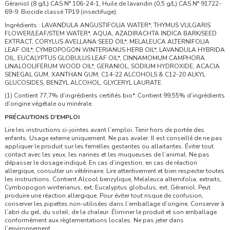
Géraniol (8 g/L) CAS N° 106-24-1, Huile de lavandin (0,5 g/L) CAS N° 91722-
69-9. Biocide classé TP19 (insectifuge).
Ingrédients : LAVANDULA ANGUSTIFOLIA WATER*, THYMUS VULGARIS
FLOWER/LEAF/STEM WATER*, AQUA, AZADIRACHTA INDICA BARK/SEED
EXTRACT, CORYLUS AVELLANA SEED OIL*, MELALEUCA ALTERNIFOLIA
LEAF OIL*, CYMBOPOGON WINTERIANUS HERB OIL*, LAVANDULA HYBRIDA
OIL, EUCALYPTUS GLOBULUS LEAF OIL*, CINNAMOMUM CAMPHORA
LINALOOLIFERUM WOOD OIL*, GERANIOL, SODIUM HYDROXIDE, ACACIA
SENEGAL GUM, XANTHAN GUM, C14-22 ALCOHOLS & C12-20 ALKYL
GLUCOSIDES, BENZYL ALCOHOL, GLYCERYL LAURATE.
(1) Contient 77,7% d’ingrédients certifiés bio*. Contient 99,55% d’ingrédients
d’origine végétale ou minérale.
PRÉCAUTIONS D’EMPLOI
Lire les instructions ci-jointes avant l’emploi. Tenir hors de portée des
enfants. Usage externe uniquement. Ne pas avaler. Il est conseillé de ne pas
appliquer le produit sur les femelles gestantes ou allaitantes. Éviter tout
contact avec les yeux, les narines et les muqueuses de l’animal. Ne pas
dépasser le dosage indiqué. En cas d’ingestion, en cas de réaction
allergique, consulter un vétérinaire. Lire attentivement et bien respecter toutes
les instructions. Contient Alcool benzylique, Melaleuca alternifolia, extraits,
Cymbopogon winterianus, ext, Eucalyptus globulus, ext, Géraniol. Peut
produire une réaction allergique. Pour éviter tout risque de confusion,
conserver les pipettes non-utilisées dans l’emballage d’origine. Conserver à
l’abri du gel, du soleil, de la chaleur. Éliminer le produit et son emballage
conformément aux règlementations locales. Ne pas jeter dans
l’environnement.