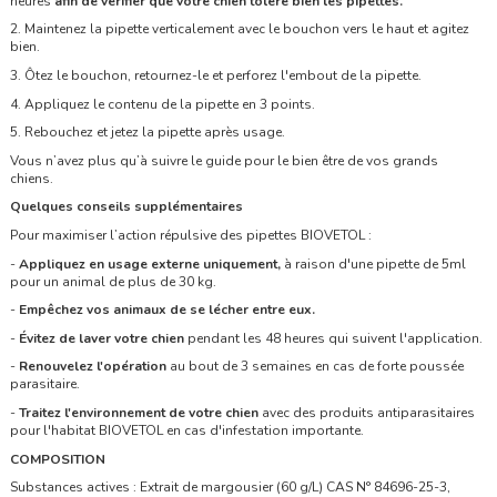
heures
afin de vérifier que votre chien tolère bien les pipettes.
2. Maintenez la pipette verticalement avec le bouchon vers le haut et agitez
bien.
3. Ôtez le bouchon, retournez-le et perforez l'embout de la pipette.
4. Appliquez le contenu de la pipette en 3 points.
5. Rebouchez et jetez la pipette après usage.
Vous n’avez plus qu’à suivre le guide pour le bien être de vos grands
chiens.
Quelques conseils supplémentaires
Pour maximiser l’action répulsive des pipettes BIOVETOL :
-
Appliquez en usage externe uniquement,
à raison d'une pipette de 5ml
pour un animal de plus de 30 kg.
-
Empêchez vos animaux de se lécher entre eux.
-
Évitez de laver votre chien
pendant les 48 heures qui suivent l'application.
-
Renouvelez l'opération
au bout de 3 semaines en cas de forte poussée
parasitaire.
-
Traitez l'environnement de votre chien
avec des produits antiparasitaires
pour l'habitat BIOVETOL en cas d'infestation importante.
COMPOSITION
Substances actives : Extrait de margousier (60 g/L) CAS N° 84696-25-3,