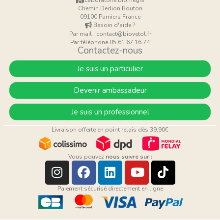
Laboratoire Biomegis
Chemin Dedion Bouton
09100 Pamiers France
Besoin d'aide ?
Par mail : contact@biovetol.fr
Par téléphone 05 61 67 16 74
Contactez-nous
Je suis un particulier
Devenir ambassadeur
Je suis un professionnel
Livraison offerte en point relais dès 39,90€
Vous pouvez
nous suivre sur :
Paiement sécurisé directement en ligne