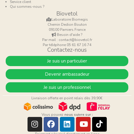
Service client
Qui sommes-nous ?
Biovetol
Laboratoire Biomegis
Chemin Dedion Bouton
09100 Pamiers France
Besoin d'aide ?
Par mail : contact@biovetol.fr
Par téléphone 05 61 67 16 74
Contactez-nous
Je suis un particulier
Devenir ambassadeur
Je suis un professionnel
Livraison offerte en point relais dès 39,90€
Vous pouvez
nous suivre sur :