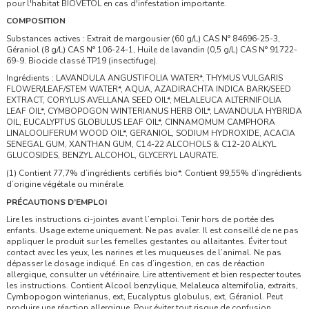
pour l'habitat BIOVETOL en cas d'infestation importante.
COMPOSITION
Substances actives : Extrait de margousier (60 g/L) CAS N° 84696-25-3,
Géraniol (8 g/L) CAS N° 106-24-1, Huile de lavandin (0,5 g/L) CAS N° 91722-
69-9. Biocide classé TP19 (insectifuge).
Ingrédients : LAVANDULA ANGUSTIFOLIA WATER*, THYMUS VULGARIS
FLOWER/LEAF/STEM WATER*, AQUA, AZADIRACHTA INDICA BARK/SEED
EXTRACT, CORYLUS AVELLANA SEED OIL*, MELALEUCA ALTERNIFOLIA
LEAF OIL*, CYMBOPOGON WINTERIANUS HERB OIL*, LAVANDULA HYBRIDA
OIL, EUCALYPTUS GLOBULUS LEAF OIL*, CINNAMOMUM CAMPHORA
LINALOOLIFERUM WOOD OIL*, GERANIOL, SODIUM HYDROXIDE, ACACIA
SENEGAL GUM, XANTHAN GUM, C14-22 ALCOHOLS & C12-20 ALKYL
GLUCOSIDES, BENZYL ALCOHOL, GLYCERYL LAURATE.
(1) Contient 77,7% d’ingrédients certifiés bio*. Contient 99,55% d’ingrédients
d’origine végétale ou minérale.
PRÉCAUTIONS D’EMPLOI
Lire les instructions ci-jointes avant l’emploi. Tenir hors de portée des
enfants. Usage externe uniquement. Ne pas avaler. Il est conseillé de ne pas
appliquer le produit sur les femelles gestantes ou allaitantes. Éviter tout
contact avec les yeux, les narines et les muqueuses de l’animal. Ne pas
dépasser le dosage indiqué. En cas d’ingestion, en cas de réaction
allergique, consulter un vétérinaire. Lire attentivement et bien respecter toutes
les instructions. Contient Alcool benzylique, Melaleuca alternifolia, extraits,
Cymbopogon winterianus, ext, Eucalyptus globulus, ext, Géraniol. Peut
produire une réaction allergique. Pour éviter tout risque de confusion,