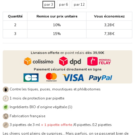
par 3
par 6
par 12
Quantité
Remise sur prix unitaire
Vous économisez
2
10%
3,28 €
3
15%
7,38 €
Livraison offerte
en point relais
dès 39,90€
Paiement sécurisé directement en ligne
Contre les tiques, puces, moustiques et phlébotomes
1 mois de protection par pipette
Ingrédients BIO d’origine végétale (1)
Fabrication française
3 pipettes de 3 ml
+ 1 pipette offerte
/6 pipettes /12 pipettes
Les chiens sont pleins de surprises… Mais parfois, on se passerait bien de