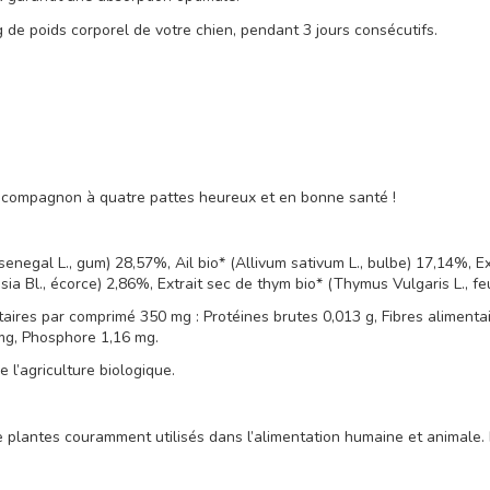
 de poids corporel de votre chien, pendant 3 jours consécutifs.
e compagnon à quatre pattes heureux et en bonne santé !
enegal L., gum) 28,57%, Ail bio* (Allivum sativum L., bulbe) 17,14%, Ext
a Bl., écorce) 2,86%, Extrait sec de thym bio* (Thymus Vulgaris L., fe
ires par comprimé 350 mg : Protéines brutes 0,013 g, Fibres alimentai
 mg, Phosphore 1,16 mg.
 l’agriculture biologique.
 plantes couramment utilisés dans l’alimentation humaine et animale. I