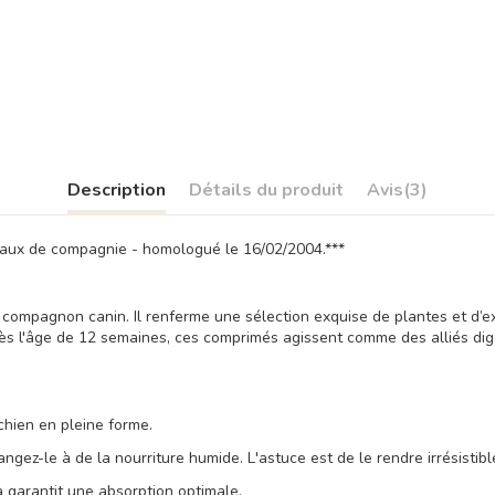
Description
Détails du produit
Avis
(3)
maux de compagnie - homologué le 16/02/2004.***
ompagnon canin. Il renferme une sélection exquise de plantes et d’ext
 dès l'âge de 12 semaines, ces comprimés agissent comme des alliés di
chien en pleine forme.
ez-le à de la nourriture humide. L'astuce est de le rendre irrésistible
a garantit une absorption optimale.