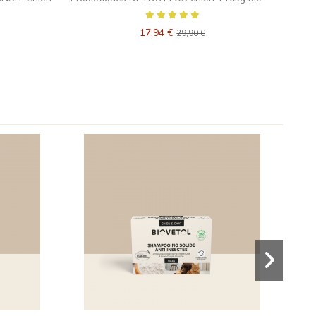
17,94 €
29,90 €
-2,38 €