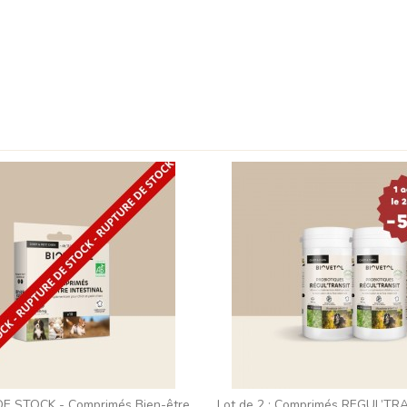
E STOCK - Comprimés Bien-être
Lot de 2 : Comprimés REGUL’TR