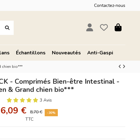
Contactez-nous
lans
Échantillons
Nouveautés
Anti-Gaspi
 chien bio***
- Comprimés Bien-être Intestinal -
n & Grand chien bio***
3 Avis
6,09 €
8,70 €
-30%
TTC