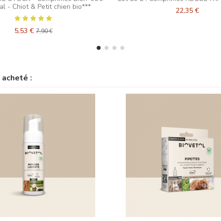
al - Chiot & Petit chien bio***
22,35 €
5,53 €
7,90 €
 acheté :