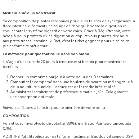
Meilleur allié d’un bon transit
Sa composition de plantes reconnues pour leurs talents de synergie avec la
flore intestinale, forment une équipe de choc qui booste la digestion et
chouchoute le système digestif de votre chien. Grâce à Régul'transit, votre
héros à poils profitera d'une digestion au top, et vous pourrez dire adieu
aux petits tracas intestinaux. Bref, c'est le ticket gagnant pour un chien en
pleine forme et prêt à tout !
La méthode pour que tout roule dans son bidou
Il s’agit d’une cure de 20 jours à renouveler si besoin pour maintenir les
bienfaits.
Donnez un comprimé par jour à votre poilu dès 8 semaines
Camouflez le comprimé dans une boulette de beurre ou mélangez-le à
de la nourriture humide. L'astuce est de le rendre irrésistible !
Administrez le traitement de préférence le matin à jeûn. Cela garantit
une absorption optimale.
Suivez ces étapes à la lettre pour le bien-être de votre poilu.
COMPOSITION
Foie et coeur hydrolysés de volaille (33%), minéraux, Plantago lanceolata
(1%).
ADDITIFS (/g) : Stabilisateur de la flore intestinale : Bacillus velezensis DSM