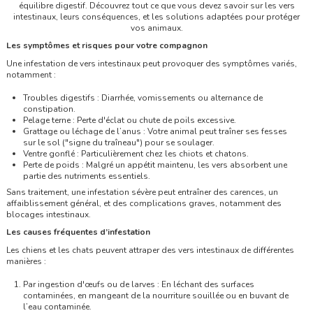
équilibre digestif. Découvrez tout ce que vous devez savoir sur les vers
intestinaux, leurs conséquences, et les solutions adaptées pour protéger
vos animaux.
Les symptômes et risques pour votre compagnon
Une infestation de vers intestinaux peut provoquer des symptômes variés,
notamment :
Troubles digestifs : Diarrhée, vomissements ou alternance de
constipation.
Pelage terne : Perte d'éclat ou chute de poils excessive.
Grattage ou léchage de l’anus : Votre animal peut traîner ses fesses
sur le sol ("signe du traîneau") pour se soulager.
Ventre gonflé : Particulièrement chez les chiots et chatons.
Perte de poids : Malgré un appétit maintenu, les vers absorbent une
partie des nutriments essentiels.
Sans traitement, une infestation sévère peut entraîner des carences, un
affaiblissement général, et des complications graves, notamment des
blocages intestinaux.
Les causes fréquentes d’infestation
Les chiens et les chats peuvent attraper des vers intestinaux de différentes
manières :
Par ingestion d'œufs ou de larves : En léchant des surfaces
contaminées, en mangeant de la nourriture souillée ou en buvant de
l’eau contaminée.